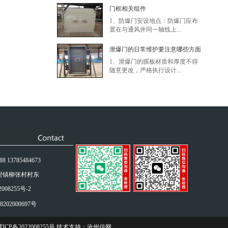
门框相关组件
1、防爆门安设地点：防爆门应布
置在与通风井同一轴线上...
泄爆门的日常维护要注意哪些方面
1、泄爆门的膜板材质和厚度不得
随意更改，严格执行设计...
 13785484673
村镇柳张村村东
008255号-2
202000697号
ICP备2022008255号
技术支持：
沧州信网