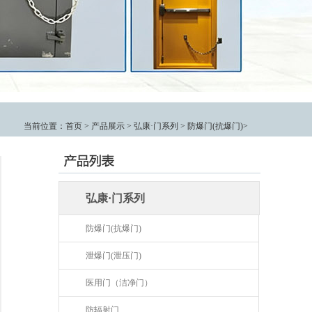
当前位置：
首页
>
产品展示
>
弘康·门系列
>
防爆门(抗爆门)
>
弘康·门系列
防爆门(抗爆门)
泄爆门(泄压门)
医用门（洁净门）
防辐射门