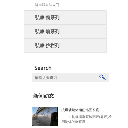
隧道双向防火门
弘康·窗系列
弘康·墙系列
弘康·护栏列
抗爆墙墙体钢筋锚固长度
1. 抗爆墙垂直检测尺(靠尺)检
测物体的垂直度，...