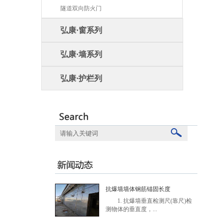
隧道双向防火门
弘康·窗系列
弘康·墙系列
弘康·护栏列
抗爆墙墙体钢筋锚固长度
1. 抗爆墙垂直检测尺(靠尺)检
测物体的垂直度，...