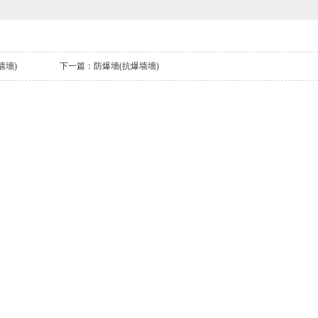
墙墻)
下一篇：
防爆墻(抗爆墙墻)