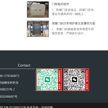
门框相关组件
1、防爆门安设地点：防爆门应布
置在与通风井同一轴线上...
泄爆门的日常维护要注意哪些方面
1、泄爆门的膜板材质和厚度不得
随意更改，严格执行设计...
 13785484673
村镇柳张村村东
008255号-2
202000697号
ICP备2022008255号
技术支持：
沧州信网