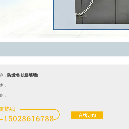
称：
防爆墻(抗爆墙墻)
述：
签：