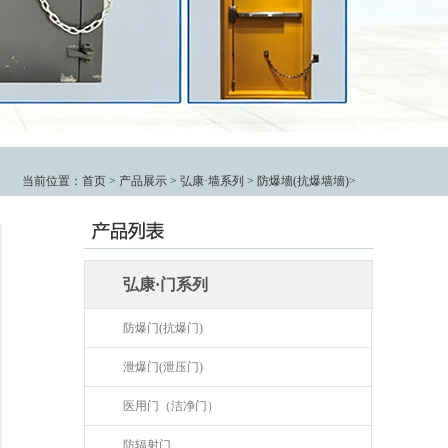
当前位置：
首页
>
产品展示
>
弘康·墙系列
>
防爆墻(抗爆墙墻)
>
弘康·门系列
防爆门(抗爆门)
泄爆门(泄压门)
医用门（洁净门）
防辐射门